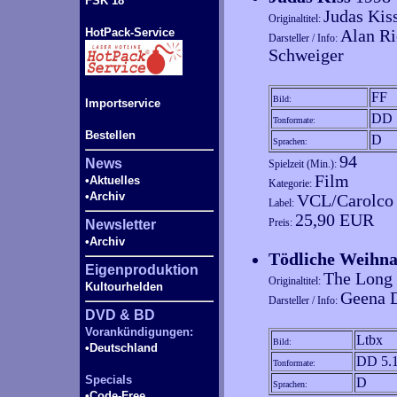
FSK 18
Judas Kis
Originaltitel:
HotPack-Service
Alan R
Darsteller / Info:
Schweiger
FF
Bild:
Importservice
DD 
Tonformate:
Bestellen
D
Sprachen:
94
News
Spielzeit (Min.):
Film
•Aktuelles
Kategorie:
•Archiv
VCL/Carolco
Label:
25,90 EUR
Preis:
Newsletter
•Archiv
Tödliche Weihna
Eigenproduktion
The Long 
Originaltitel:
Kultourhelden
Geena D
Darsteller / Info:
DVD & BD
Vorankündigungen:
Ltbx
Bild:
•Deutschland
DD 5.
Tonformate:
Specials
D
Sprachen:
•Code-
Free