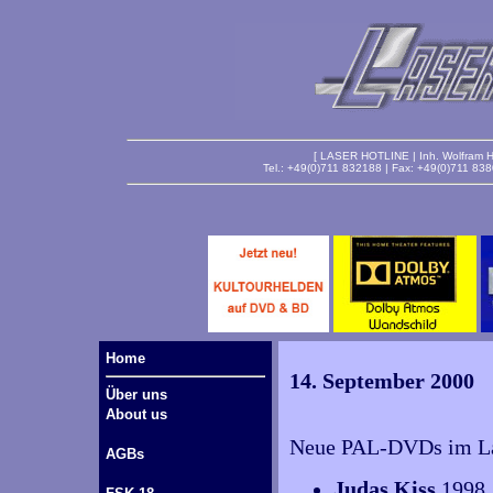
[ LASER HOTLINE | Inh. Wolfram Ha
Tel.: +49(0)711 832188 | Fax: +49(0)711 83
Home
14. September 2000
Über uns
About us
Neue PAL-DVDs im Lag
AGBs
Judas Kiss
1998