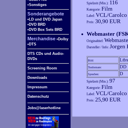
116
Spielzeit (Min.):
•Sonstiges
Film
Kategorie:
Sonderangebote
VCL/Carolco
Label:
•LD und DVD Japan
30,90 EUR
Preis:
•DVD BRD
•DVD Box Sets BRD
Webmaster (FS
Merchandise
•Dolby
Webmaste
Originaltitel:
•DTS
Jorgen 
Darsteller / Info:
DTS CDs und Audio-
DVDs
Ltb
Bild:
DD 
Tonformate:
Screening Room
D
Sprachen:
Downloads
97
Spielzeit (Min.):
Film
Impressum
Kategorie:
VCL/Carolco
Label:
Datenschutz
25,90 EUR
Preis:
Jobs@laserhotline