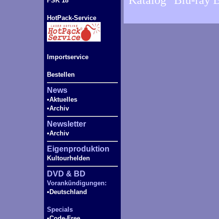
Katalog "Blu-ray
FSK 18
HotPack-Service
Importservice
Bestellen
News
•Aktuelles
•Archiv
Newsletter
•Archiv
Eigenproduktion
Kultourhelden
DVD & BD
Vorankündigungen:
•Deutschland
Specials
•Code-
Free