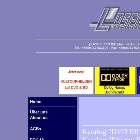
[ LASER HOTLINE | Inh. Wolfram Ha
Tel.: +49(0)711 832188 | Fax: +49(0)711 83
Home
Über uns
About us
AGBs
Katalog "DVD BR